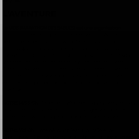
01 / 01
L’AVENTURE
Le MDS (MARATHON DES SABLES) est une organisation
française basée en région parisienne. Depuis 1986, c’est plus
de 60 évènements dans 7 pays différents, avec un seul et
même objectif : faire vivre aux participants des aventures
humaines et sportives inoubliables, qui rassemblent chaque
année des milliers de personnes dans des endroits uniques.
Derrière chaque édition, une équipe passionnée œuvre en
coulisses pour faire vivre aux coureurs et marcheurs une
expérience organisée dans des conditions de sécurité
maximales.
NOTRE MISSION
: Créer des événements qui rassemblent, où
chacun peut repousser ses limites, partager une expérience
forte et découvrir la magie des grands espaces naturels.
NOTRE VISION
: Faire découvrir l’esprit du MDS et de
l’aventure au plus grand nombre, en réinventant sans cesse