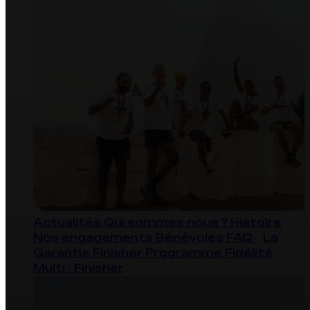
Actualités
Qui sommes-nous ?
Histoire
Nos engagements
Bénévoles
FAQ
La
Garantie Finisher
Programme Fidélité
Multi - Finisher