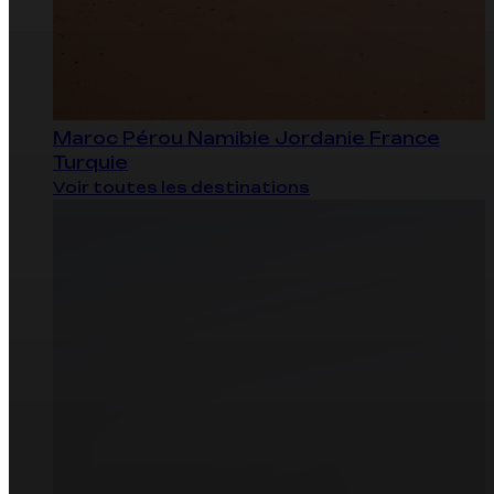
Maroc
Pérou
Namibie
Jordanie
France
Turquie
Voir toutes les destinations