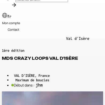
fr
Mon compte
Contact
Val d'Isère
V
1ère édition
MDS CRAZY LOOPS VAL D'ISÈRE
VAL D'ISÈRE, France
Maximum de boucles
j
h
m
Début dans :