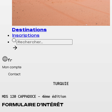
Destinations
Inscriptions
fr
Mon compte
Contact
QUIE
TURQ
MDS 120 CAPPADOCE - 4ème édition
FORMULAIRE D'INTÉRÊT