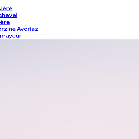
ière
chevel
sère
rzine Avoriaz
rmayeur