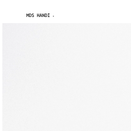
NDI
MDS CRAZ